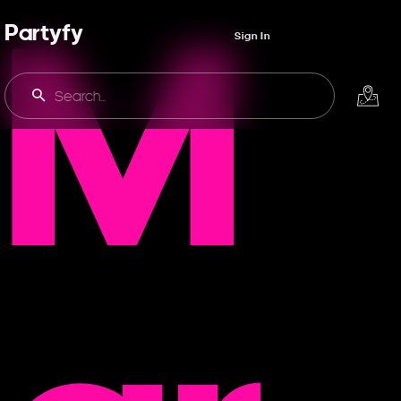
M
Partyfy
Sign In