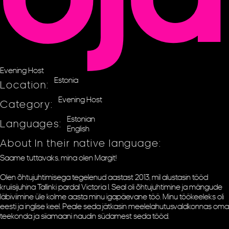
Evening Host
Estonia
Location:
Evening Host
Category:
Estonian
Languages:
English
About In their native language:
Saame tuttavaks, mina olen Margit!
Olen õhtujuhtimisega tegelenud aastast 2013, mil alustasin tööd
kruiisijuhina Tallinki pardal Victoria I. Seal oli õhtujuhtimine ja mängude
läbiviimine üle kolme aasta minu igapäevane töö. Minu töökeeleks oli
eesti ja inglise keel. Peale seda jätkasin meelelahutusvaldkonnas oma
teekonda ja siiamaani naudin südamest seda tööd.