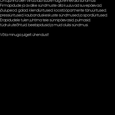
Õhtujuhina olen viinud läbi suure hulga erinevaid sündmusi.
Firmapidude ja avalike sündmuste alla kuuluvad suvepäevad,
jõulupeod, galad, kliendiüritused, koostööpartnerite tänuüritused,
pressiüritused, kaubanduskeskuste sündmused ja spordiüritused.
Erapidudele tulen juhtima teie sünnipäevasid, pulmasid,
tüdrukuteõhtuid, beebipidusid ja muid olulisi sündmusi.
Võta minuga julgelt ühendust!