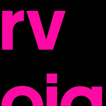
rv
oja