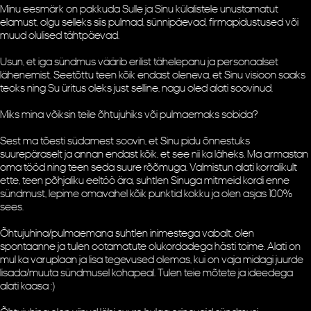
Minu eesmärk on pakkuda Sulle ja Sinu külalistele unustamatut
elamust, olgu selleks siis pulmad, sünnipäevad, firmapidustused või
muud olulised tähtpäevad.
Usun, et iga sündmus väärib erilist tähelepanu ja personaalset
lähenemist. Seetõttu teen kõik endast oleneva, et Sinu visioon saaks
teoks ning Su üritus oleks just selline, nagu oled alati soovinud.
Miks mina võiksin teile õhtujuhiks või pulmaemaks sobida?
Sest ma tõesti südamest soovin, et Sinu pidu õnnestuks
suurepäraselt ja annan endast kõik, et see nii ka läheks. Ma armastan
oma tööd ning teen seda suure rõõmuga. Valmistun alati korralikult
ette, teen põhjaliku eeltöö ära, suhtlen Sinuga mitmeid kordi enne
sündmust, lepime omavahel kõik punktid kokku ja olen asjas 100%
sees.
Õhtujuhina/pulmaemana suhtlen inimestega vabalt, olen
spontaanne ja tulen ootamatute olukordadega hästi toime. Alati on
mul ka varuplaan ja lisa tegevused olemas, kui on vaja midagi juurde
lisada/muuta sündmusel kohapeal. Tulen teie mõtete ja ideedega
alati kaasa :)