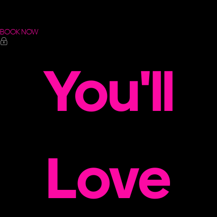
BOOK NOW
You'll
Love