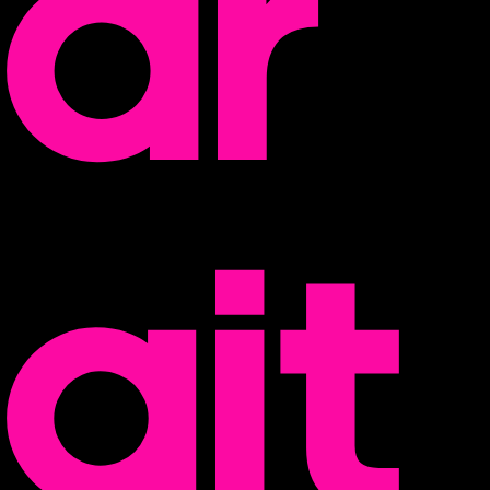
ar
git